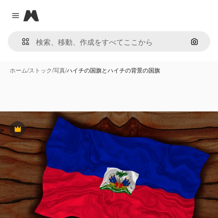
Magnific
Close menu
画像で
ホーム
/
ストック
/
写真
/
ハイチの国旗とハイチの背景の国旗
Premium