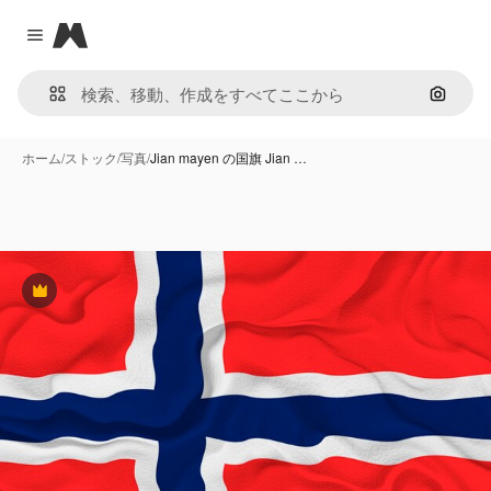
Magnific
Close menu
画像で
ホーム
/
ストック
/
写真
/
Jian mayen の国旗 Jian …
Premium