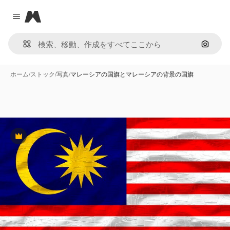
Magnific
Close menu
画像で
ホーム
/
ストック
/
写真
/
マレーシアの国旗とマレーシアの背景の国旗
Premium