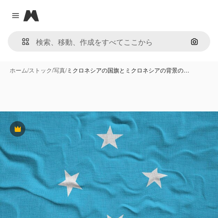
Magnific
Close menu
画像で
ホーム
/
ストック
/
写真
/
ミクロネシアの国旗とミクロネシアの背景の…
Premium