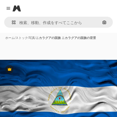
Magnific
Close menu
画像で
ホーム
/
ストック
/
写真
/
ニカラグアの国旗 ニカラグアの国旗の背景
Premium