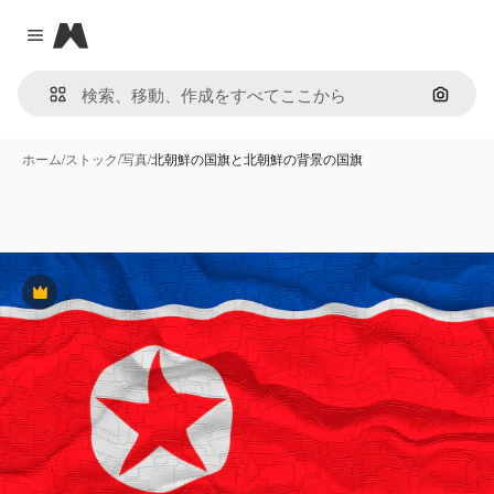
Magnific
Close menu
画像で
ホーム
/
ストック
/
写真
/
北朝鮮の国旗と北朝鮮の背景の国旗
Premium