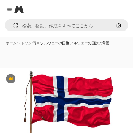
Magnific
Close menu
画像で
ホーム
/
ストック
/
写真
/
ノルウェーの国旗 ノルウェーの国旗の背景
Premium