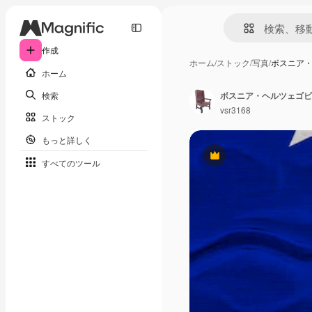
作成
ホーム
/
ストック
/
写真
/
ボスニア
ホーム
検索
ボスニア・ヘルツェゴビ
vsr3168
ストック
もっと詳しく
Premium
すべてのツール