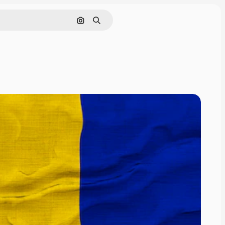
画像で検索
検索