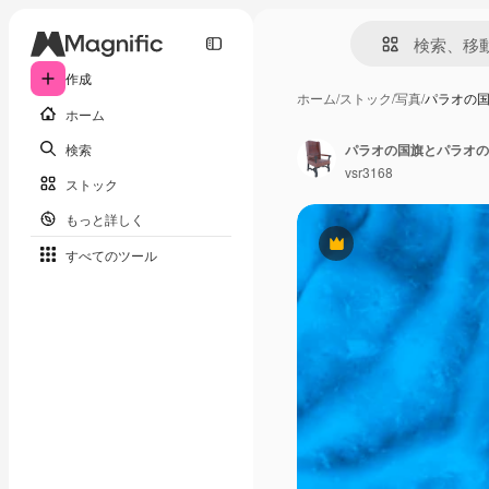
作成
ホーム
/
ストック
/
写真
/
パラオの
ホーム
検索
パラオの国旗とパラオの
vsr3168
ストック
もっと詳しく
Premium
すべてのツール