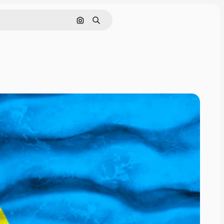
画像で検索
検索