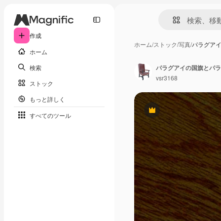
作成
ホーム
/
ストック
/
写真
/
パラグア
ホーム
検索
パラグアイの国旗とパラ
vsr3168
ストック
もっと詳しく
Premium
すべてのツール