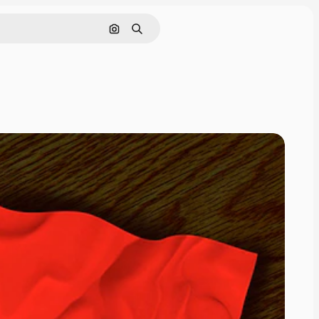
画像で検索
検索