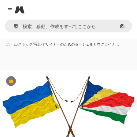
Magnific
Close menu
画像で
ホーム
/
ストック
/
写真
/
デザイナーのためのセーシェルとウクライナ…
Premium