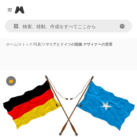
Magnific
Close menu
画像で
ホーム
/
ストック
/
写真
/
ソマリアとドイツの国旗 デザイナーの背景
Premium