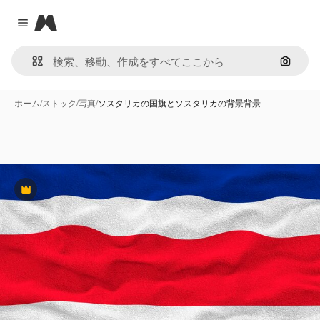
Magnific
Close menu
画像で
ホーム
/
ストック
/
写真
/
ソスタリカの国旗とソスタリカの背景背景
Premium