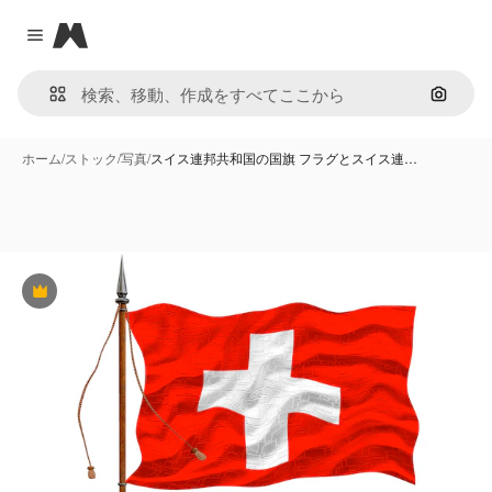
Magnific
Close menu
画像で
ホーム
/
ストック
/
写真
/
スイス連邦共和国の国旗 フラグとスイス連…
Premium