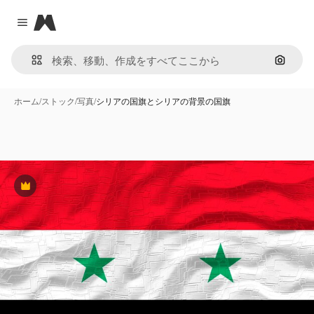
Magnific
Close menu
画像で
ホーム
/
ストック
/
写真
/
シリアの国旗とシリアの背景の国旗
Premium