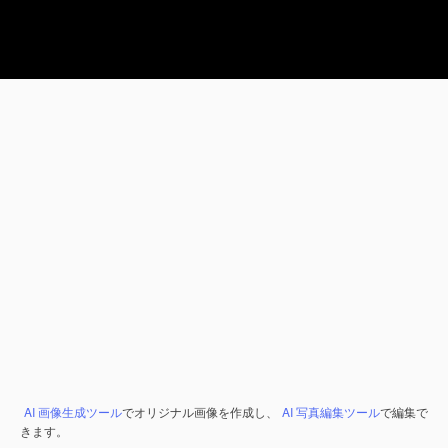
AI 画像生成ツール
でオリジナル画像を作成し、
AI 写真編集ツール
で編集で
きます。