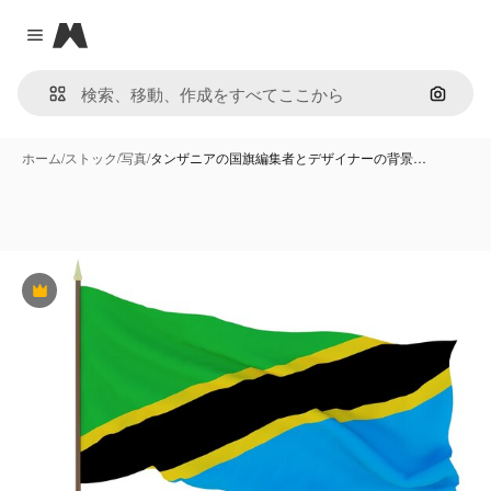
Magnific
Close menu
画像で
ホーム
/
ストック
/
写真
/
タンザニアの国旗編集者とデザイナーの背景…
Premium