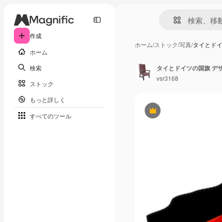
作成
ホーム
/
ストック
/
写真
/
タイとドイ
ホーム
検索
タイとドイツの国旗 デ
vsr3168
ストック
もっと詳しく
Premium
すべてのツール