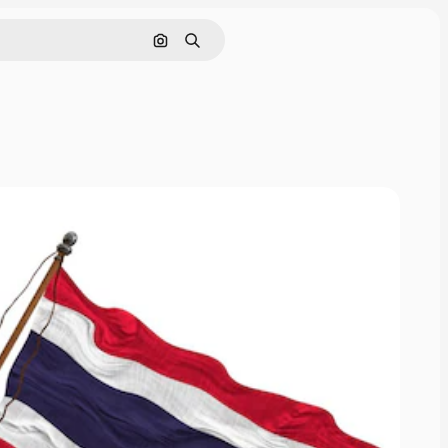
画像で検索
検索