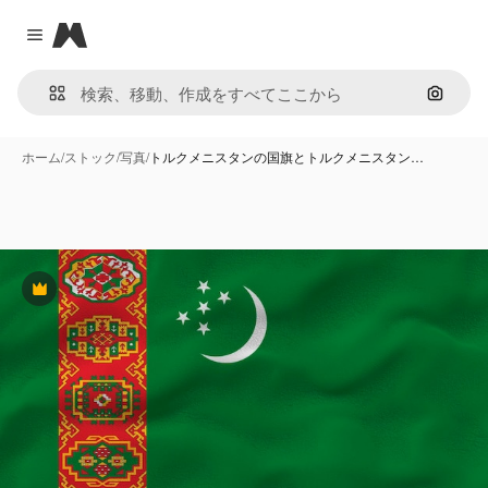
Magnific
Close menu
画像で
ホーム
/
ストック
/
写真
/
トルクメニスタンの国旗とトルクメニスタン…
Premium