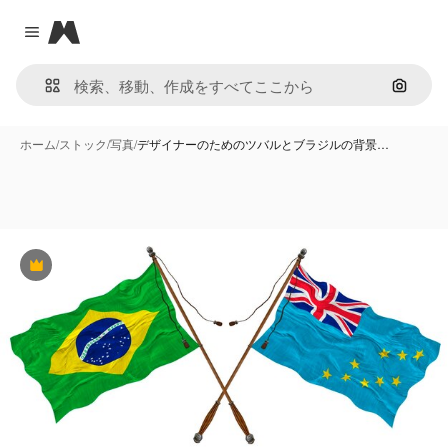
Magnific
Close menu
画像で
ホーム
/
ストック
/
写真
/
デザイナーのためのツバルとブラジルの背景…
Premium