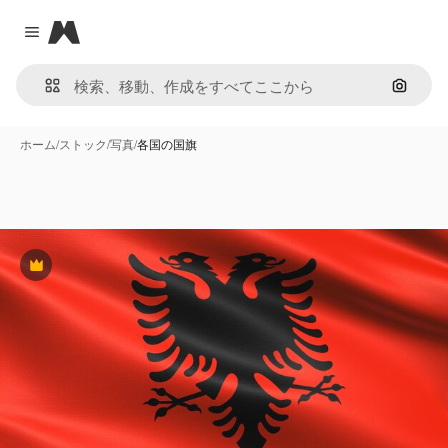
Magnific
Close menu
画像で
ホーム
/
ストック
/
写真
/
各国の国旗
Premium