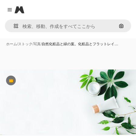
Magnific
Close menu
画像で
ホーム
/
ストック
/
写真
/
自然化粧品と緑の葉。化粧品とフラットレイ…
Premium