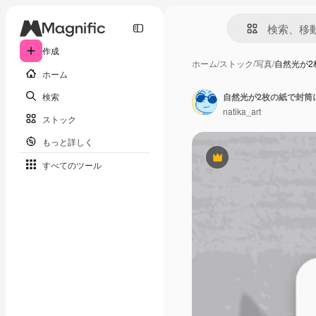
作成
ホーム
/
ストック
/
写真
/
自然光が2
ホーム
検索
自然光が2枚の紙で封筒
natika_art
ストック
もっと詳しく
Premium
すべてのツール