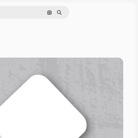
画像で検索
検索