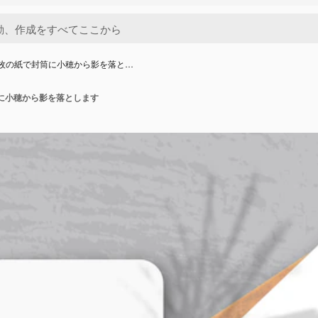
枚の紙で封筒に小穂から影を落と…
に小穂から影を落とします