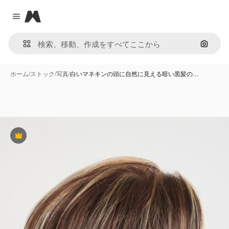
Magnific
Close menu
画像で
ホーム
/
ストック
/
写真
/
白いマネキンの頭に自然に見える暗い黒髪の…
Premium