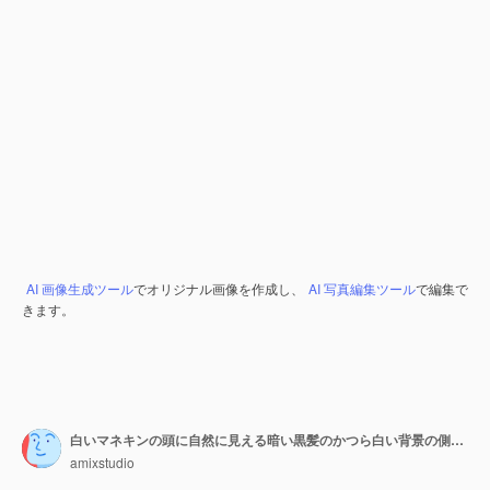
AI 画像生成ツール
でオリジナル画像を作成し、
AI 写真編集ツール
で編集で
きます。
白いマネキンの頭に自然に見える暗い黒髪のかつら白い背景の側面図に分離されたプラスチックのかつらホルダーに短い茶色の髪
amixstudio