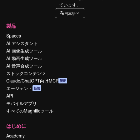
ています。
日本語
製品
Spaces
AI アシスタント
AI 画像生成ツール
AI 動画生成ツール
AI 音声合成ツール
ストックコンテンツ
Claude/ChatGPT向けMCP
新規
エージェント
新規
API
モバイルアプリ
すべてのMagnificツール
はじめに
Academy