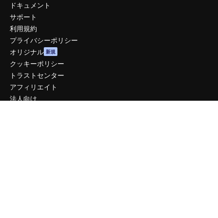
ドキュメント
サポート
利用規約
プライバシーポリシー
オリジナル
新規
クッキーポリシー
トラストセンター
アフィリエイト
法人向け
運営
料金
会社概要
Reviews
採用情報
検索トレンド
ブログ
イベント