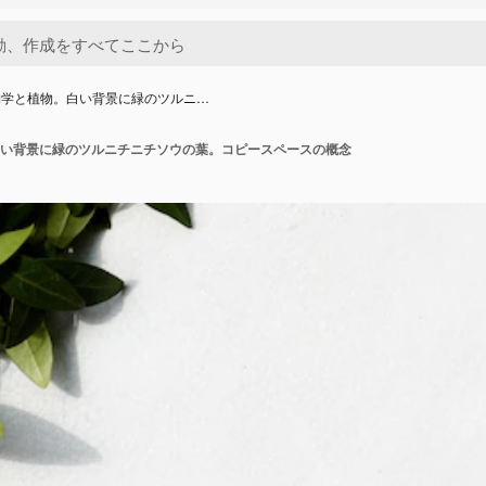
物学と植物。白い背景に緑のツルニ…
い背景に緑のツルニチニチソウの葉。コピースペースの概念