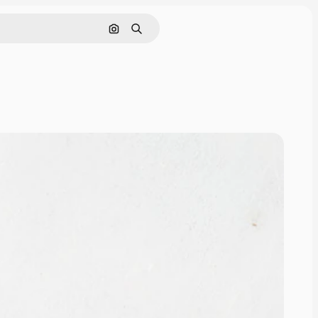
画像で検索
検索