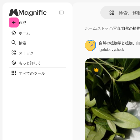
作成
ホーム
/
ストック
/
写真
/
自然の植
ホーム
検索
自然の植物学と植物。白
lgolubovystock
ストック
もっと詳しく
Premium
すべてのツール