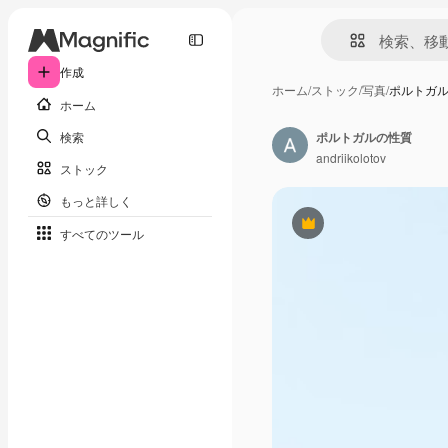
作成
ホーム
/
ストック
/
写真
/
ポルトガ
ホーム
検索
ポルトガルの性質
andriikolotov
ストック
もっと詳しく
Premium
すべてのツール