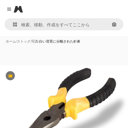
Magnific
Close menu
画像で
ホーム
/
ストック
/
写真
/
白い背景に分離された針鼻
Premium