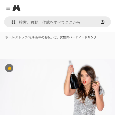
Magnific
Close menu
画像で
ホーム
/
ストック
/
写真
/
新年のお祝いは、女性のパーティードリンク…
Premium