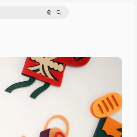
画像で検索
検索