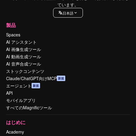
ています。
日本語
製品
Spaces
AI アシスタント
AI 画像生成ツール
AI 動画生成ツール
AI 音声合成ツール
ストックコンテンツ
Claude/ChatGPT向けMCP
新規
エージェント
新規
API
モバイルアプリ
すべてのMagnificツール
はじめに
Academy