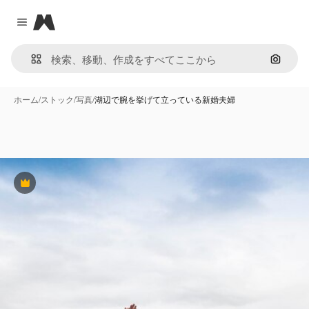
Magnific
Close menu
画像で
ホーム
/
ストック
/
写真
/
湖辺で腕を挙げて立っている新婚夫婦
Premium