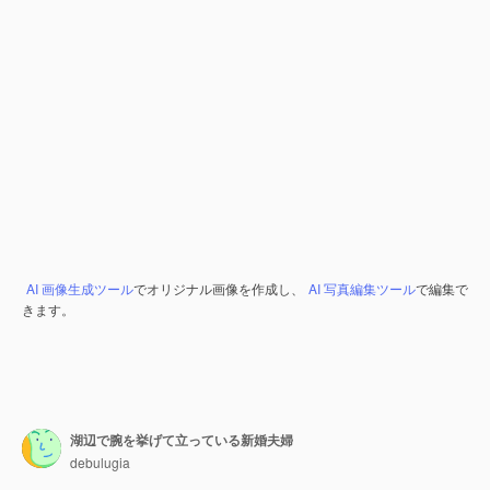
AI 画像生成ツール
でオリジナル画像を作成し、
AI 写真編集ツール
で編集で
きます。
湖辺で腕を挙げて立っている新婚夫婦
debulugia