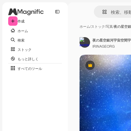
作成
ホーム
/
ストック
/
写真
/
夜の星空
ホーム
検索
夜の星空銀河宇宙空間宇
IRINAGEORG
ストック
もっと詳しく
Premium
すべてのツール