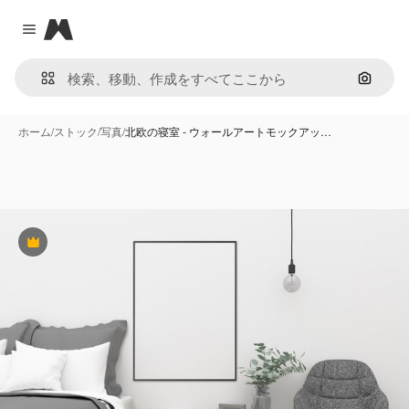
Magnific
Close menu
画像で
ホーム
/
ストック
/
写真
/
北欧の寝室 - ウォールアートモックアッ…
Premium