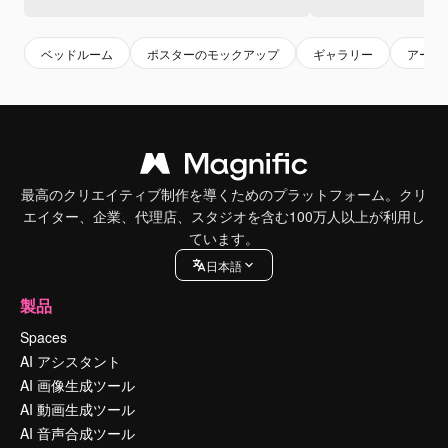
ベッドルーム
ポスターのモックアップ
ギャラリー
アート
最高のクリエイティブ制作を導くためのプラットフォーム。クリ
エイター、企業、代理店、スタジオを含む100万人以上が利用し
ています。
日本語
製品
Spaces
AI アシスタント
AI 画像生成ツール
AI 動画生成ツール
AI 音声合成ツール