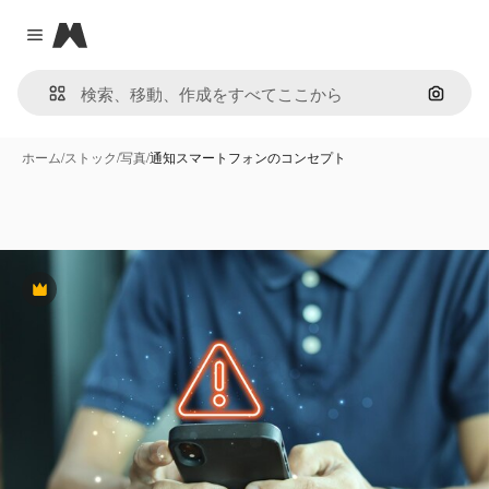
Magnific
Close menu
画像で
ホーム
/
ストック
/
写真
/
通知スマートフォンのコンセプト
Premium