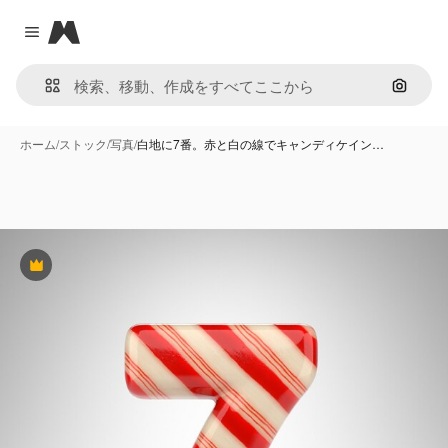
Magnific
Close menu
画像で
ホーム
/
ストック
/
写真
/
白地に7番。赤と白の線でキャンディケイン…
Premium