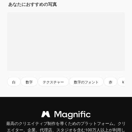
あなたにおすすめの写真
白
数字
テクスチャー
数字のフォント
赤
k フ
最高のクリエイティブ制作を導くためのプラットフォーム。クリ
エイター、企業、代理店、スタジオを含む100万人以上が利用し