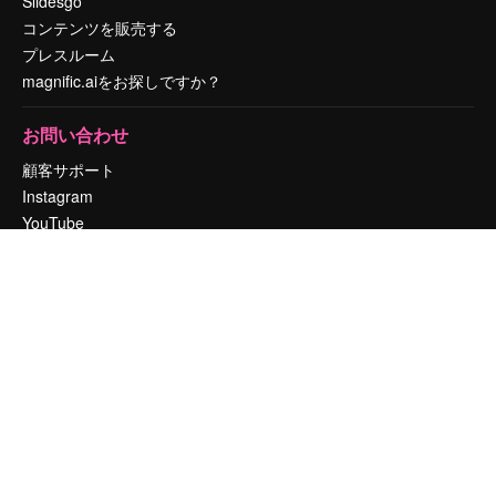
Slidesgo
コンテンツを販売する
プレスルーム
magnific.aiをお探しですか？
お問い合わせ
顧客サポート
Instagram
YouTube
LinkedIn
TikTok
Discord
X
Reddit
Copyright © 2010-
2026
Freepik Company S.L.U.
無断複写・転載を禁じま
す
.