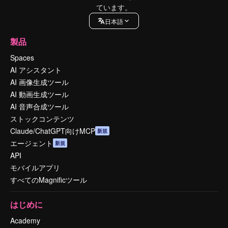
ています。
日本語
製品
Spaces
AI アシスタント
AI 画像生成ツール
AI 動画生成ツール
AI 音声合成ツール
ストックコンテンツ
Claude/ChatGPT向けMCP
新規
エージェント
新規
API
モバイルアプリ
すべてのMagnificツール
はじめに
Academy