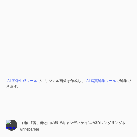
AI 画像生成ツール
でオリジナル画像を作成し、
AI 写真編集ツール
で編集で
きます。
白地に7番。赤と白の線でキャンディケインの3Dレンダリングされた数字。
whitebarbie