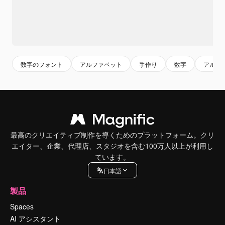
数字のフォント
アルファベット
手作り
数字
アルフ
最高のクリエイティブ制作を導くためのプラットフォーム。クリ
エイター、企業、代理店、スタジオを含む100万人以上が利用し
ています。
日本語
製品
Spaces
AI アシスタント