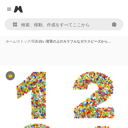
Magnific
Close menu
画像で
ホーム
/
ストック
/
写真
/
白い背景の上のカラフルなガラスビーズから…
Premium