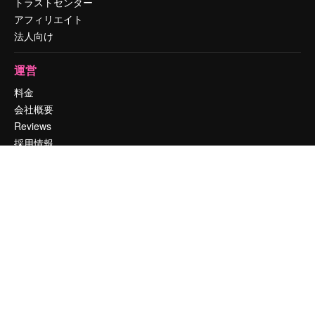
トラストセンター
アフィリエイト
法人向け
運営
料金
会社概要
Reviews
採用情報
検索トレンド
ブログ
イベント
Slidesgo
コンテンツを販売する
プレスルーム
magnific.aiをお探しですか？
お問い合わせ