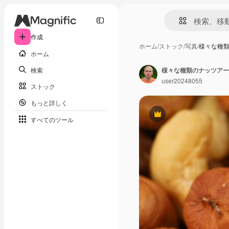
作成
ホーム
/
ストック
/
写真
/
様々な種
ホーム
検索
user20248055
ストック
もっと詳しく
Premium
すべてのツール