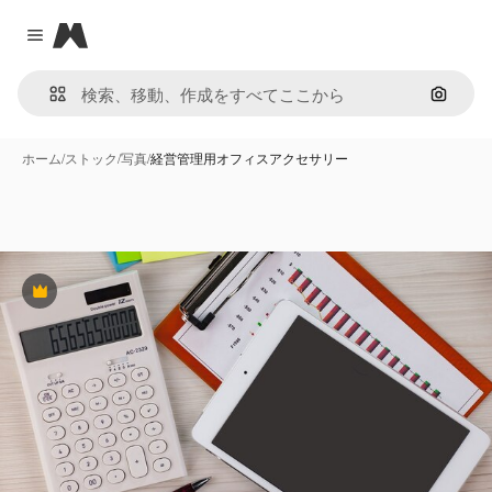
Magnific
Close menu
画像で
ホーム
/
ストック
/
写真
/
経営管理用オフィスアクセサリー
Premium