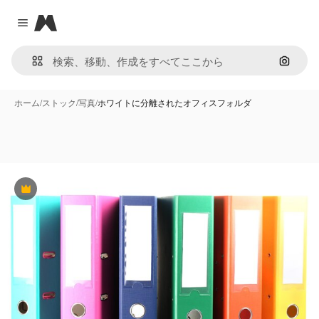
Magnific
Close menu
画像で
ホーム
/
ストック
/
写真
/
ホワイトに分離されたオフィスフォルダ
Premium