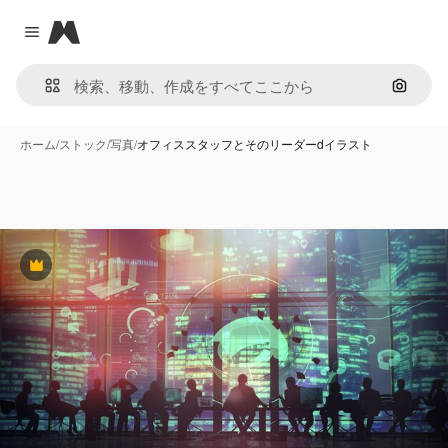
Magnific
Close menu
画像で
ホーム
/
ストック
/
写真
/
オフィススタッフとそのリーダーdイラスト
Premium