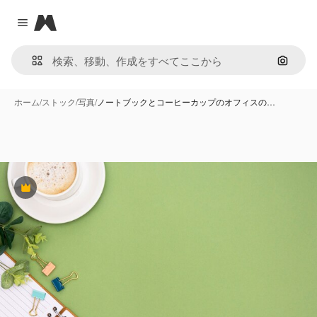
Magnific
Close menu
画像で
ホーム
/
ストック
/
写真
/
ノートブックとコーヒーカップのオフィスの…
Premium