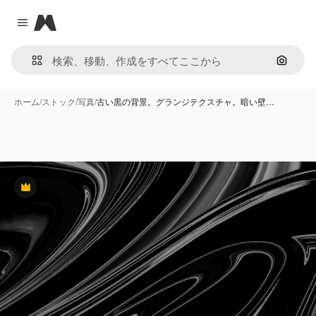
Magnific
Close menu
画像で
ホーム
/
ストック
/
写真
/
古い黒の背景。グランジテクスチャ。暗い壁…
Premium