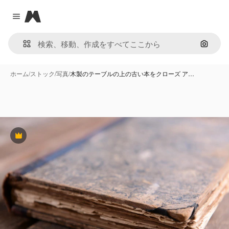
Magnific
Close menu
画像で
ホーム
/
ストック
/
写真
/
木製のテーブルの上の古い本をクローズ ア…
Premium