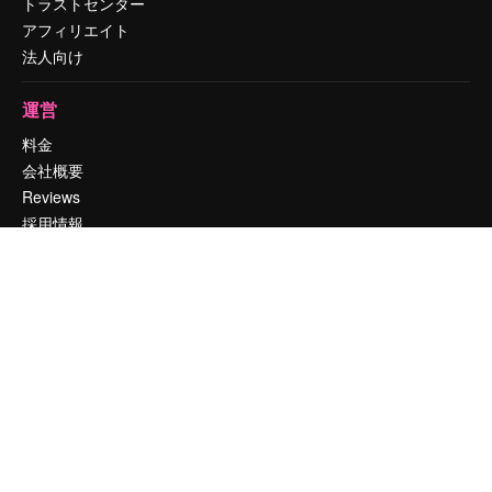
トラストセンター
アフィリエイト
法人向け
運営
料金
会社概要
Reviews
採用情報
検索トレンド
ブログ
イベント
Slidesgo
コンテンツを販売する
プレスルーム
magnific.aiをお探しですか？
お問い合わせ