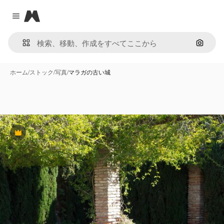
Magnific
Close menu
画像で
ホーム
/
ストック
/
写真
/
マラガの古い城
Premium