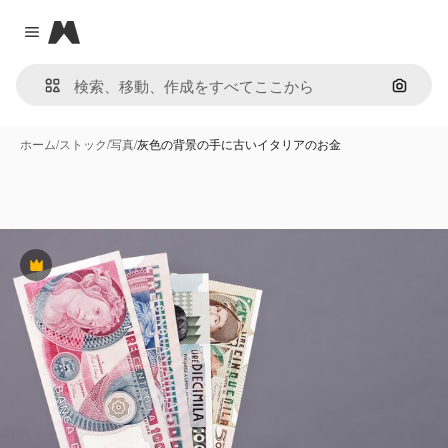
Magnific
Close menu
画像で
ホーム
/
ストック
/
写真
/
灰色の背景の手に古いイタリアのお金
Premium