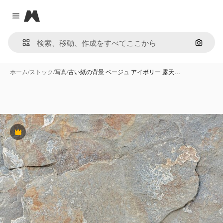
Magnific
Close menu
画像で
ホーム
/
ストック
/
写真
/
古い紙の背景 ベージュ アイボリー 露天…
Premium