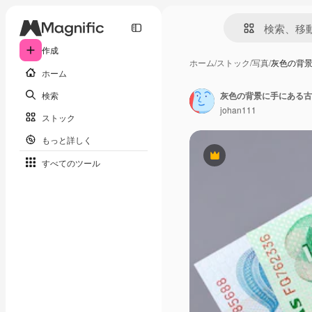
作成
ホーム
/
ストック
/
写真
/
灰色の背
ホーム
検索
灰色の背景に手にある古
johan111
ストック
もっと詳しく
Premium
すべてのツール