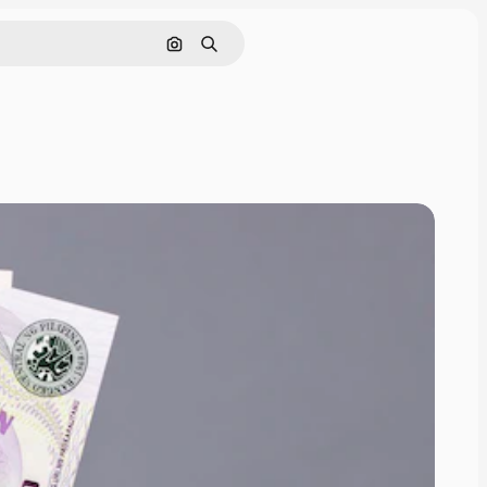
画像で検索
検索