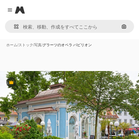
Magnific
Close menu
画像で
ホーム
/
ストック
/
写真
/
グラーツのオペラ パビリオン
Premium