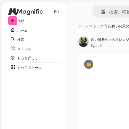
作成
ホーム
/
ストック
/
写真
/
白い背景
ホーム
検索
白い背景の上のオレンジ
ilyarexi
ストック
もっと詳しく
Premium
すべてのツール