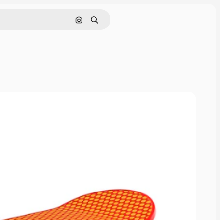
画像で検索
検索