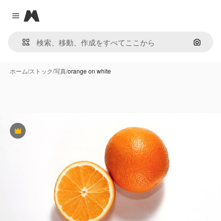
Magnific
Close menu
画像で
ホーム
/
ストック
/
写真
/
​​orange on white
Premium