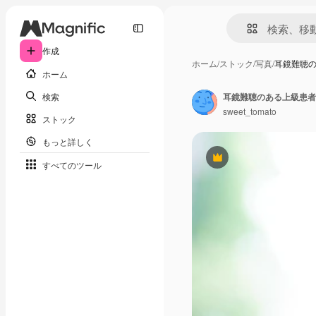
作成
ホーム
/
ストック
/
写真
/
耳鏡難聴
ホーム
検索
耳鏡難聴のある上級患者
sweet_tomato
ストック
もっと詳しく
Premium
すべてのツール