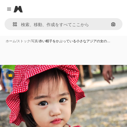
Magnific
Close menu
画像で
ホーム
/
ストック
/
写真
/
赤い帽子をかぶっている小さなアジアの女の…
Premium